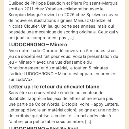
Québec de Philippe Beaudoin et Pierre Poissant-Marquis
sorti en 2011 chez Ystari en collaboration avec le
Scorpion Masqué revient en 2026 chez Spielworxx avec
de nouvelles illustrations signées Mariusz Gandzel et
Nicolas Cloutier. Un jeu qui porte ses années, mais qui
possède une mécanique de scoring originale. Ceux qui y
ont joué ne comprennent pas […]
LUDOCHRONO – Minero
Avec notre Ludo-Chrono découvrez en 5 minutes si un
jeu de société est fait pour vous. Voici la présentation du
jeu « Minero » avec une vue d’ensemble du
fonctionnement et du matériel, le tout en 5 minutes
L’article LUDOCHRONO – Minero est apparu en premier
sur LudoVox.
Letter up : le retour du chevalet blanc
Sans être un cruciverbiste émérite ou amateur de
Scrabble, j’apprécie les jeux de lettres et ne refuse pas
une partie de Color Words, Dictopia, voire Happy Letters.
Letter up dévoile un matériel coloré, soigné et une notion
de territoire qui attise la curiosité. Un bel après midi à
l’ombre, une petite table sous un arbre, […]
LUDOCHRONO – Not So Fast