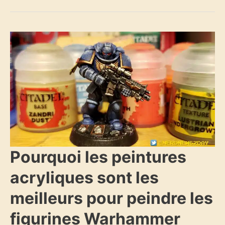
Pourquoi
Pourquoi les peintures
les
peintures
acryliques sont les
acryliques
sont
les
meilleurs pour peindre les
meilleurs
pour
peindre
figurines Warhammer
les