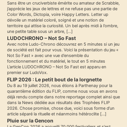
Sans être un cruciverbiste émérite ou amateur de Scrabble,
j’apprécie les jeux de lettres et ne refuse pas une partie de
Color Words, Dictopia, voire Happy Letters. Letter up
dévoile un matériel coloré, soigné et une notion de
territoire qui attise la curiosité. Un bel après midi à l’ombre,
une petite table sous un arbre, […]
LUDOCHRONO – Not So Fast
Avec notre Ludo-Chrono découvrez en 5 minutes si un jeu
de société est fait pour vous. Voici la présentation du jeu «
Not So Fast » avec une vue d’ensemble du
fonctionnement et du matériel, le tout en 5 minutes
L’article LUDOCHRONO – Not So Fast est apparu en
premier sur LudoVox.
FLIP 2026 : Le petit bout de la lorgnette
Du 8 au 19 juillet 2026, nous étions à Parthenay pour la
quarantième édition du FLIP, comme nous vous en avons
déjà rendu compte dans notre reportage complet ainsi que
dans la News dédiée aux résultats des Trophées FLIP
2026. Chose promise, chose due, voici sous forme d’un
article séparé la rituelle et néanmoins hétéroclite […]
Pluie sur la Gencon
La GenCon 2026 a accueilli 70 000 festivaliers et s’est