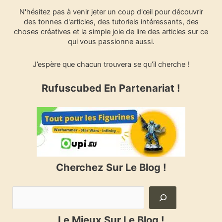
e
N'hésitez pas à venir jeter un coup d'œil pour découvrir
r
des tonnes d'articles, des tutoriels intéressants, des
c
choses créatives et la simple joie de lire des articles sur ce
h
qui vous passionne aussi.
e
r
J’espère que chacun trouvera se qu’il cherche !
Rufuscubed En Partenariat !
Cherchez Sur Le Blog !
Le Mieux Sur Le Blog !