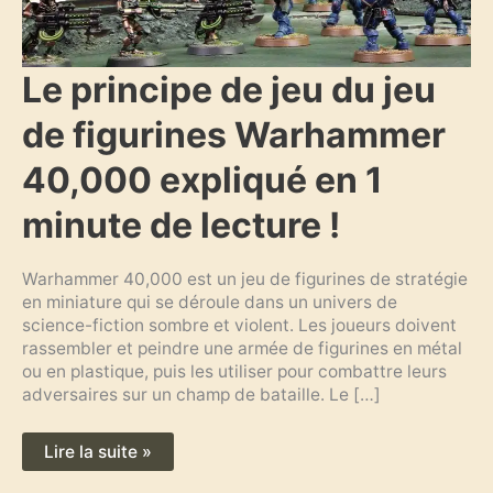
Le
Le principe de jeu du jeu
principe
de
de figurines Warhammer
jeu
du
jeu
40,000 expliqué en 1
de
figurines
Warhammer
minute de lecture !
40,000
expliqué
en
1
Warhammer 40,000 est un jeu de figurines de stratégie
minute
en miniature qui se déroule dans un univers de
de
lecture
science-fiction sombre et violent. Les joueurs doivent
!
rassembler et peindre une armée de figurines en métal
ou en plastique, puis les utiliser pour combattre leurs
adversaires sur un champ de bataille. Le […]
Lire la suite »