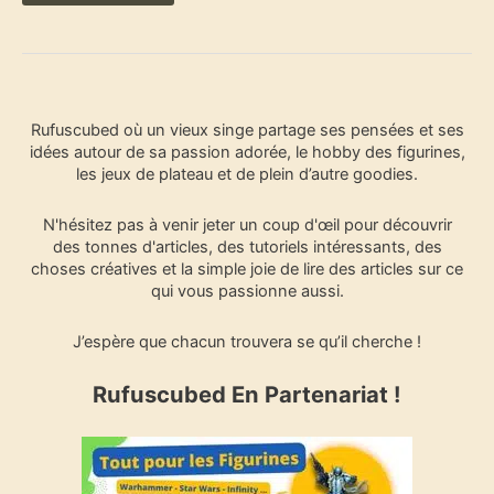
R
Rufuscubed où un vieux singe partage ses pensées et ses
e
idées autour de sa passion adorée, le hobby des figurines,
c
les jeux de plateau et de plein d’autre goodies.
h
e
N'hésitez pas à venir jeter un coup d'œil pour découvrir
r
des tonnes d'articles, des tutoriels intéressants, des
c
choses créatives et la simple joie de lire des articles sur ce
h
qui vous passionne aussi.
e
r
J’espère que chacun trouvera se qu’il cherche !
Rufuscubed En Partenariat !